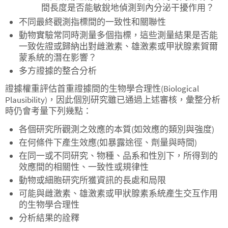
間長度是否能敏銳地偵測到內分泌干擾作用？
不同最終觀測指標間的一致性和關聯性
動物實驗常同時測量多個指標，這些測量結果是否能
一致佐證或歸納出對雌激素、雄激素或甲狀腺素賀爾
蒙系統的潛在影響？
多方證據的整合分析
證據權重評估首重證據間的生物學合理性(Biological
Plausibility)，因此個別研究雖已通過上述審核，彙整分析
時仍會考量下列幾點：
各個研究所觀測之效應的本質(如效應的類別與強度)
在何條件下產生效應(如暴露途徑、劑量與時間)
在同一或不同研究、物種、品系和性別下，所得到的
效應間的相關性、一致性或規律性
動物或細胞研究所獲資訊的長處和局限
可能與雌激素、雄激素或甲狀腺素系統產生交互作用
的生物學合理性
分析結果的詮釋