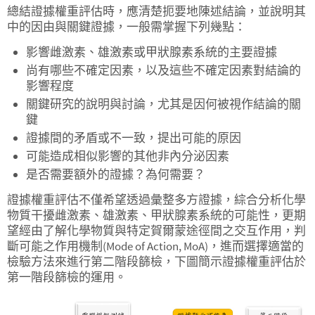
總結證據權重評估時，應清楚扼要地陳述結論，並說明其
中的因由與關鍵證據，一般需掌握下列幾點：
影響雌激素、雄激素或甲狀腺素系統的主要證據
尚有哪些不確定因素，以及這些不確定因素對結論的
影響程度
關鍵研究的說明與討論，尤其是因何被視作結論的關
鍵
證據間的矛盾或不一致，提出可能的原因
可能造成相似影響的其他非內分泌因素
是否需要額外的證據？為何需要？
證據權重評估不僅希望透過彙整多方證據，綜合分析化學
物質干擾雌激素、雄激素、甲狀腺素系統的可能性，更期
望經由了解化學物質與特定賀爾蒙途徑間之交互作用，判
斷可能之作用機制(Mode of Action, MoA)，進而選擇適當的
檢驗方法來進行第二階段篩檢，下圖簡示證據權重評估於
第一階段篩檢的運用。