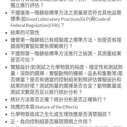
獨立進行評估？
不遵循第一階篩檢標準方法之測量是否符合其他品管
標準(如Good Laboratory Practices(GLP)與Code of
Federal Regulation(CFR))？
結果的可靠性
儘管第一階篩檢已有經驗證之標準方法，但是否有證
據證明實驗如實依規範進行？
不遵照第一階篩檢標準方法進行之檢測，其測量結果
是否可信？
實驗設計(如測試之化學物質的純度、穩定性和測試劑
量、溶劑的選擇、實驗動物的種類、品系和隻數等)是
否適當？是否有適當的控制組來對照評估實驗設計和
結果的好壞？測試劑量的選擇是否合宜？動物數量或
測試次數是否足以進行統計分析？
統計方法是否正確？統計分析是否正確執行？
效應的本質(Nature of the Effects)
化學物質造成之生化或生理效應是否清楚描述？
正、負向控制組是否展現預期之作用？