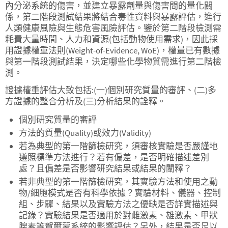
內分泌系統的傷害，並建立暴露劑量與傷害間的量化關
係，第二階段測試結果將結合毒性資料與暴露評估，進行
人類健康風險與生態危害風險評估。鑒於第二階段檢測需
耗費大量時間、人力和資源(包括動物使用需求)，因此採
用證據權重法則(Weight-of-Evidence, WoE)，權量已有數據
與第一階段測試結果，決定哪些化學物質需進行第二階檢
測。
證據權重評估大致包括:(一)個別研究質量的審評、(二)多
方證據的整合分析及(三)分析結果的詮釋。
個別研究質量的審評
方法的質量(Quality)或效力(Validity)
若為典型的第一階篩檢研究，須審核實驗是否嚴謹地
遵照標準方法進行？若有偏差，是否明確描述差別
處？且偏差是否影響研究結果或結果的闡釋？
若非典型的第一階篩檢研究，其實驗方法和使用之動
物/細胞模式是否有科學依據？實驗材料、儀器、控制
組、步驟、結果以及實驗方法之優缺是否詳實描述與
記錄？實驗結果是否適用於對雌激素、雄激素、甲狀
腺素等賀爾蒙系統的影響評估？另外，結果是否足以