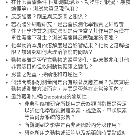
在什麼實驗條件下(如測試環境、動物生理狀況、暴露
途徑等)，測試物質呈現作用？
反應強度？劑量與反應間之關係？
若為體外細胞研究，是否曾檢測化學物質之細胞毒
性？化學物質之測試濃度是否恰當？其作用是否僅在
毒性濃度下發生？測試濃度與反應強度的關連？
化學物質本身的溶解度是否影響結果？化物之溶解極
限？該研究如何處理溶解度的問題？
動物實驗是否留意動物的體重變化、臨床徵兆和其他
非實驗目的但攸關動物健康之變化？
影響之輕重、持續性和可逆性？
個體間或個別測量間是否有顯著反應差異？就該實驗
動物或測驗方法而言，差異是否落在正常範圍內？
最終觀測指標(Endpoints)的適切性
非典型篩檢研究所採用之最終觀測指標是否足
以評估化學物質對雌激素、雄激素、甲狀腺素
等賀爾蒙系統的影響？
所觀測到之影響是否非起因於內分泌作用？
研究所用之動物或細胞以及給藥的時間點或時