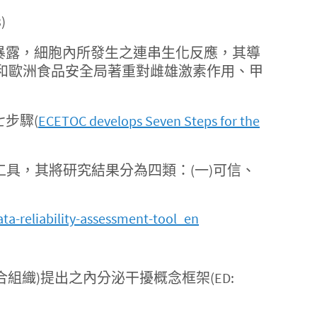
)
指因化學物質的暴露，細胞內所發生之連串生化反應，其導
和歐洲食品安全局著重對雌雄激素作用、甲
七步驟(
ECETOC develops Seven Steps for the
可靠性之評估工具，其將研究結果分為四類：(一)可信、
ata-reliability-assessment-tool_en
ent，簡稱經合組織)提出之內分泌干擾概念框架(ED: