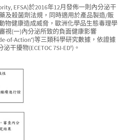
uthority, EFSA)於2016年12月發佈一則內分泌干
藥及殺菌劑法規，同時適用於產品製造/販
動物健康造成威脅，歐洲化學品生態毒理學
CETOC)建議綜合審視(一)內分泌所致的負面健康影響
of-Action
)等三類科學研究數據，依證據
4
擾物(ECETOC 7SI-ED
)。
5