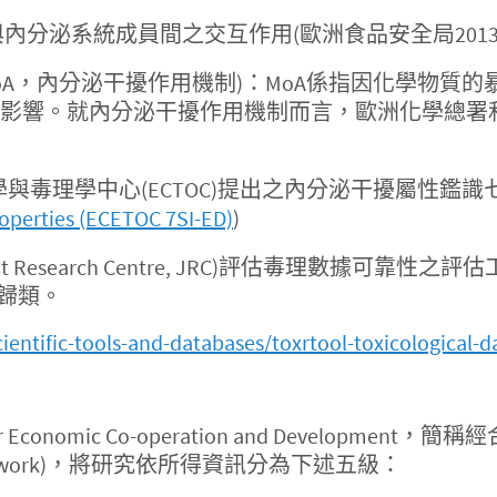
性)：係指與內分泌系統成員間之交互作用(歐洲食品安全局2013
n(Endocrine MoA，內分泌干擾作用機制)：MoA係
影響。就內分泌干擾作用機制而言，歐洲化學總署
毒理學與毒理學中心(ECTOC)提出之內分泌干擾屬性鑑識
roperties (ECETOC 7SI-ED)
)
oint Research Centre, JRC)評估毒理數據
法歸類。
cientific-tools-and-databases/toxrtool-toxicological-d
or Economic Co-operation and Developm
tual Framework)，將研究依所得資訊分為下述五級：