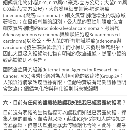
銦錫氧化物(小鼠0.01, 0.03與0.1毫克/立方公尺；大鼠0.01與
0.03毫克/立方公尺)，大鼠發現細支氣管-肺泡腺瘤
(adenoma)與癌(carcinoma)、細支氣管-肺泡增生的現象顯
著增加；在最低劑量的組別，公大鼠的惡性肺腫瘤(包含
細支氣管-肺泡癌Brochiolo-alveolar carcinoma、腺鱗癌
Adenosquamous carcinoma與鱗狀細胞癌Squanmous cell
carcinoma)以及公、母大鼠的所有肺臟腫瘤(adenoma與
carcinoma)發生率顯著增加；而小鼠則未發現致癌現象。
因此大鼠吸入銦錫氧化物有明確的致癌證據，然而小鼠的
致癌證據則不明確。
國際癌症研究組織(International Agency for Research on
Cancer, IARC)將磷化銦列為人類可能的致癌物(Group 2A；
人類流行病學致癌證據有限，但動物實驗有足夠證據證明
會致癌)；銦錫氧化物與砷化銦則尚未被歸類。
六、目前有任何的醫療檢驗讓我知道我已經暴露於銦嗎？
目前沒有明確的生物指標可以讓我們知道已暴露於銦，採
集人類的血液、血清與尿液，藉由ICP/MS得知人體得知是
否暴露銦，但無法鑑別是暴露何種銦化合物。此外，職業