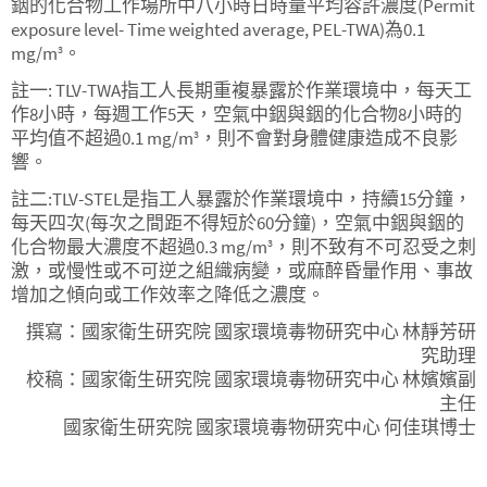
銦的化合物工作場所中八小時日時量平均容許濃度(Permit
exposure level- Time weighted average, PEL-TWA)為0.1
mg/m
。
3
註一: TLV-TWA指工人長期重複暴露於作業環境中，每天工
作8小時，每週工作5天，空氣中銦與銦的化合物8小時的
平均值不超過0.1 mg/m
，則不會對身體健康造成不良影
3
響。
註二:TLV-STEL是指工人暴露於作業環境中，持續15分鐘，
每天四次(每次之間距不得短於60分鐘)，空氣中銦與銦的
化合物最大濃度不超過0.3 mg/m
，則不致有不可忍受之刺
3
激，或慢性或不可逆之組織病變，或麻醉昏暈作用、事故
增加之傾向或工作效率之降低之濃度。
撰寫：國家衛生研究院 國家環境毒物研究中心 林靜芳研
究助理
校稿：國家衛生研究院 國家環境毒物研究中心 林嬪嬪副
主任
國家衛生研究院 國家環境毒物研究中心 何佳琪博士