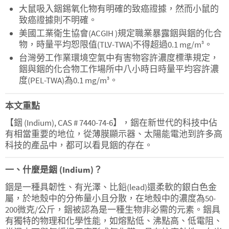
大鼠吸入銦錫氧化物有明確的致癌證據，然而小鼠的
致癌證據則不明確。
美國工業衛生協會(ACGIH )規定職業暴露銦與銦的化合
物，時量平均恕限值(TLV-TWA)不得超過0.1 mg/m
。
3
台灣勞工作業環境空氣中有害物容許濃度標準規定，
銦與銦的化合物工作場所中八小時日時量平均容許濃
度(PEL-TWA)為0.1 mg/m
。
3
本文重點
【銦 (Indium), CAS # 7440-74-6】，銦在新世代的科技中佔
有相當重要的地位，從薄膜顯示器、太陽能電池到許多高
科技的產品中，都可以看見銦的存在。
一、什麼是銦 (Indium)？
銦是一種具韌性、有光澤、比鉛(lead)還柔軟的銀白色金
屬，於地殼中的分佈量小且分散，在地殼中的濃度為50-
200微克/公斤，銦被認為是一種生物非必需的元素。銦具
有獨特的物理和化學性能，如熔點低、沸點高、低電阻、