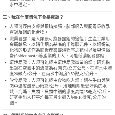
水中穩定。
三、我在什麼情況下會暴露銦？
人類可經由皮膚與眼睛接觸、肺部吸入與腸胃吸收暴
露銦及銦的化合物。
職業暴露：是人類最可能暴露銦的途徑；生產工業用
金屬軸承、以磷化銦為基底的半導體元件、以銦錫氧
化物的形式作為面板產業鍍濺程序之靶材以及製備錫
膏(Solder paste)等產業的工人，可能低濃度暴露銦。
環境暴露：人類可能經由環境暴露微量的銦；研究指
出銦在空氣中的濃度為43 奈克/立方公尺、在海水中濃
度20微克/公升、在雨水中濃度0.59微克/公升。
飲食暴露：人類可能經由食物吃入銦；銦在牛肉與豬
肉中濃度最高10微克/公斤，冶煉廠附近受汙染的水
域，海藻、魚類、貝類中銦的濃度高達15毫克/公斤。
研究指出人類平均每天最少攝入約8-10微克/公斤的
銦。