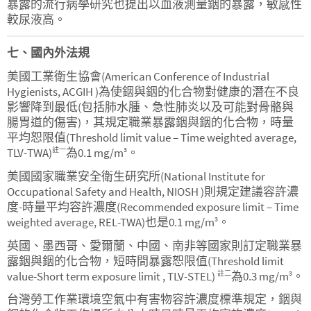
暴露的流行病學研究也提出以血液測量銦的暴露，敏感性
較尿液高。
七、國內外法規
美國工業衛生協會(American Conference of Industrial
Hygienists, ACGIH )為使銦與銦的化合物對健康的潛在不良
影響降到最低(包括肺水腫、急性肺炎以及可能對骨骼與
腸胃道的傷害)，其規定職業暴露銦與銦的化合物，時量
平均恕限值(Threshold limit value – Time weighted average,
TLV-TWA)
為0.1 mg/m
。
註一
3
美國國家職業安全衛生研究所(National Institute for
Occupational Safety and Health, NIOSH )則規定建議容許濃
度-時量平均容許濃度(Recommended exposure limit – Time
weighted average, REL-TWA)也是0.1 mg/m
。
3
英國、墨西哥、愛爾蘭、中國、南非等國家則訂定職業暴
露銦與銦的化合物，短時間暴露恕限值(Threshold limit
value-Short term exposure limit , TLV-STEL)
為0.3 mg/m
。
註二
3
台灣勞工作業環境空氣中有害物容許濃度標準規定，銦與