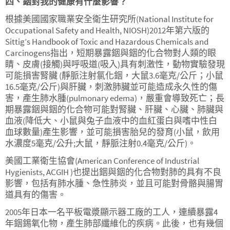
四、銦對我的健康有什麼影響？
根據美國國家職業安全衛生研究所(National Institute for
Occupational Safety and Health, NIOSH)2012年第六版的
Sittig’s Handbook of Toxic and Hazardous Chemicals and
Carcinogens指出，短期暴露銦與銦的化合物對人類的眼
睛、皮膚(接觸)與呼吸道(吸入)具有刺激性，動物實驗發現
可能損害腎臟 (靜脈注射氯化銦，大鼠3.6毫克/公斤；小鼠
16.5毫克/公斤)與肝臟，刺激肺臟並可能造成永久性的傷
害，產生肺水腫(pulmonary edema)，嚴重會導致死亡；長
期暴露銦與銦的化合物可能對腎臟、肝臟、心臟、肺臟與
血液(降低大、小鼠與兔子血液中的血紅蛋白與嗜中性白
血球數量)產生影響，並可能損害胎兒的發育(小鼠，飲用
水濃度5毫克/公升;大鼠，靜脈注射0.4毫克/公斤)。
美國工業衛生協會(American Conference of Industrial
Hygienists, ACGIH )也提出銦與銦的化合物對肺的具有不良
影響，包括有肺水腫、急性肺炎，並且可能對骨骼與腸胃
道具有的傷害。
2005年日本一名平板電漿顯示器工廠的工人，連續暴露4
年銦錫氧化物，產生肺部纖維化的疾病。此後，也有幾個