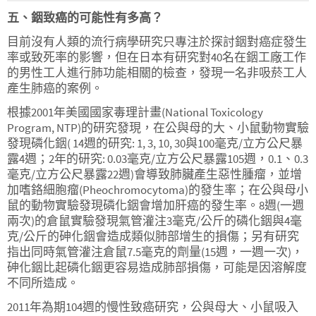
五、銦致癌的可能性有多高？
目前沒有人類的流行病學研究只專注於探討銦對癌症發生
率或致死率的影響，但在日本有研究對40名在銦工廠工作
的男性工人進行肺功能相關的檢查，發現一名非吸菸工人
產生肺癌的案例。
根據2001年美國國家毒理計畫(National Toxicology
Program, NTP)的研究發現，在公與母的大、小鼠動物實驗
發現磷化銦( 14週的研究: 1, 3, 10, 30與100毫克/立方公尺暴
露4週；2年的研究: 0.03毫克/立方公尺暴露105週，0.1、0.3
毫克/立方公尺暴露22週)會導致肺臟產生惡性腫瘤，並增
加嗜鉻細胞瘤(Pheochromocytoma)的發生率；在公與母小
鼠的動物實驗發現磷化銦會增加肝癌的發生率。8週(一週
兩次)的倉鼠實驗發現氣管灌注3毫克/公斤的磷化銦與4毫
克/公斤的砷化銦會造成類似肺部增生的損傷；另有研究
指出同時氣管灌注倉鼠7.5毫克的劑量(15週，一週一次)，
砷化銦比起磷化銦更容易造成肺部損傷，可能是因溶解度
不同所造成。
2011年為期104週的慢性致癌研究，公與母大、小鼠吸入