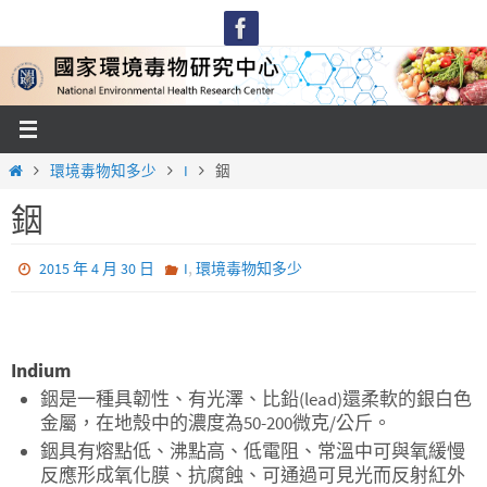
Skip
to
content
Home
環境毒物知多少
I
銦
銦
,
2015 年 4 月 30 日
I
環境毒物知多少
Indium
銦是一種具韌性、有光澤、比鉛(lead)還柔軟的銀白色
金屬，在地殼中的濃度為50-200微克/公斤。
銦具有熔點低、沸點高、低電阻、常溫中可與氧緩慢
反應形成氧化膜、抗腐蝕、可通過可見光而反射紅外