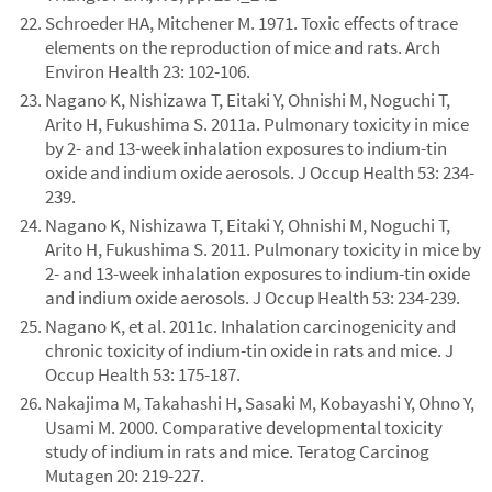
Schroeder HA, Mitchener M. 1971. Toxic effects of trace
elements on the reproduction of mice and rats. Arch
Environ Health 23: 102-106.
Nagano K, Nishizawa T, Eitaki Y, Ohnishi M, Noguchi T,
Arito H, Fukushima S. 2011a. Pulmonary toxicity in mice
by 2- and 13-week inhalation exposures to indium-tin
oxide and indium oxide aerosols. J Occup Health 53: 234-
239.
Nagano K, Nishizawa T, Eitaki Y, Ohnishi M, Noguchi T,
Arito H, Fukushima S. 2011. Pulmonary toxicity in mice by
2- and 13-week inhalation exposures to indium-tin oxide
and indium oxide aerosols. J Occup Health 53: 234-239.
Nagano K, et al. 2011c. Inhalation carcinogenicity and
chronic toxicity of indium-tin oxide in rats and mice. J
Occup Health 53: 175-187.
Nakajima M, Takahashi H, Sasaki M, Kobayashi Y, Ohno Y,
Usami M. 2000. Comparative developmental toxicity
study of indium in rats and mice. Teratog Carcinog
Mutagen 20: 219-227.