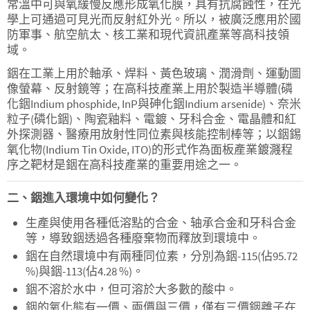
常溫中可與氧緩慢反應形成氧化膜，具有抗腐蝕性，在光
學上可通過可見光而反射紅外光。所以，被廣泛應用於國
防軍事、航空航太、核工業和現代資訊產業等高科技領
域。
銦在工業上用於軸承、焊料、黃色玻璃、潤滑劑、運動圖
像螢幕、反射鏡等；在高科技產業上用於製造半導體(磷
化銦Indium phosphide, InP與砷化銦Indium arsenide)、奈米
粒子(磷化銦)、陶瓷釉料、電鍍、牙科合金、電晶體和紅
外探測器、醫療用放射性同位素與核能控制棒等；以銦錫
氧化物(Indium Tin Oxide, ITO)的形式作為面板產業鍍濺程
序之靶材是銦在高科技產業的重要用途之一。
二、銦進入環境中如何變化？
生產與使用各種低溶點的合金、轴承合金和牙科合金
等，導致銦透過各種廢棄物而釋放到環境中。
銦在自然環境中有兩種同位素，分別為銦-115(佔95.72
%)與銦-113(佔4.28 %)。
銦不溶於水中，但可溶於大多數的酸中。
銦的氧化態有一價、兩價與三價，僅有三價銦離子在