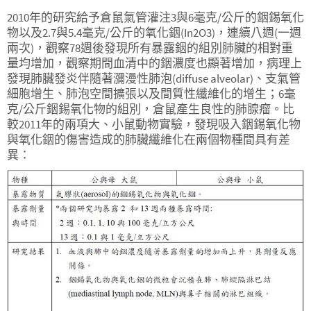
2010年的研究給予倉鼠氣管灌注3與6毫克/公斤的銦錫氧化
物以及2.7與5.4毫克/公斤的氧化銦(In2O3)，連續八週(一週
兩次)，觀察78週後發現所有暴露銦的組別肺臟的相對重
量均增加，觀察期間血清中的銦濃度也顯著增加，病理上
發現肺臟發炎伴隨著瀰漫性肺泡(diffuse alveolar)、支氣管
細胞增生、肺泡空間擴張以及間質性纖維化的增生；6毫
克/公斤銦錫氧化物的組別，倉鼠產生良性的肺腺瘤。比
較2011年的兩項大、小鼠動物實驗，發現吸入銦錫氧化物
與氧化銦的傷害造成的肺臟纖維化在兩個物種間具有差
異：