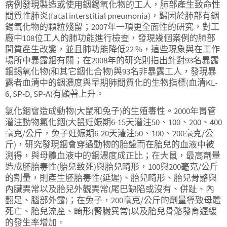
病例發現製造或使用銦錫氧化物的工人，肺部產生致命性
間質性肺炎(fatal interstitial pneumonia)，歸因於肺部有銦
錫氧化物的顆粒殘留；2007年一項更全面性的研究，對工
廠中108位工人的肺功能進行檢查，發現幾個案例的肺部
間質產生改變，並且肺功能降低22 %，這些現象與在工作
場所中暴露銦有關；在2008年的研究則指出針對93名暴露
銦錫氧化物(和其它銦化合物)與93名非暴露工人，發現暴
露者血清中的銦濃度與早期肺間質化的生物指標(血清KL-
6, SP-D, SP-A)有顯著上升。
氯化銦會造成動物(大鼠和兔子)的生殖毒性。2000年胃管
灌注動物氯化銦(大鼠妊娠期6-15天灌注50、100、200、400
毫克/公斤，兔子妊娠期6-20天灌注50、100、200毫克/公
斤)，研究發現銦會穿過動物的胎盤而在胎兒的血液中被
測得，與母體血液中的銦濃度成正比；在大鼠，最高劑量
造成胚胎毒性(胎兒致死)與胎兒畸形，100與200毫克/公斤
的劑量，則產生胚胎毒性(延遲)、胎兒畸形、胎兒骨骼與
內臟異常以及胎兒外觀異常(尾巴缺陷或沒有、併趾、內
翻足、腦部外露)；在兔子，200毫克/公斤的劑量導致母體
死亡、胎兒流產、畸形(腎臟異常)以及胎兒骨骼發育遲緩
的發生率增加。