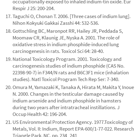
occupationally exposed to inhaled indium-tin oxide. Eur
Respir J 25: 200-204.
Taguchi O, Chonan T. 2006. [Three cases of indium lung].
Nihon Kokyuki Gakkai Zasshi 44: 532-536.
Gottschling BC, Maronpot RR, Hailey JR, Peddada S,
Moomaw CR, Klaunig JE, Nyska A. 2001. The role of
oxidative stress in indium phosphide-induced lung
carcinogenesis in rats. Toxicol Sci 64: 28-40.
National Toxicology Program. 2001. Toxicology and
carcinogenesis studies of indium phosphide (CAS No.
22398-90-7) in F344/N rats and B6C3F1 mice (inhalation
studies). Natl Toxicol Program Tech Rep Ser: 7-340.
Omura M, Yamazaki K, Tanaka A, Hirata M, Makita Y, Inoue
N. 2000. Changes in the testicular damage caused by
indium arsenide and indium phosphide in hamsters
during two years after intratracheal instillations. J
Occup Health 42: 196-204.
US Environmental Protection Agency. 1977.Toxicology of
Metals, Vol. II: Indium, Report EPA-600/1-77-022. Research
Triangle Park, NC, pp. 234_241