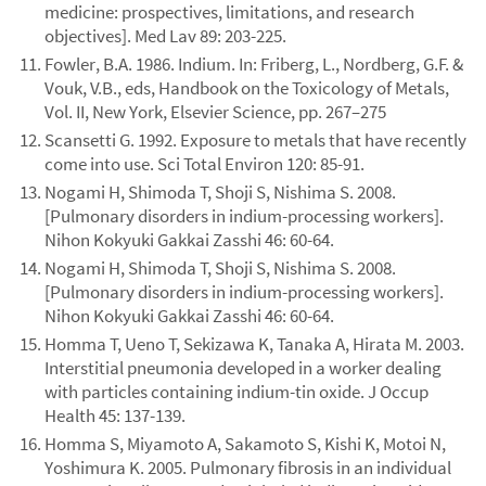
medicine: prospectives, limitations, and research
objectives]. Med Lav 89: 203-225.
Fowler, B.A. 1986. Indium. In: Friberg, L., Nordberg, G.F. &
Vouk, V.B., eds, Handbook on the Toxicology of Metals,
Vol. II, New York, Elsevier Science, pp. 267–275
Scansetti G. 1992. Exposure to metals that have recently
come into use. Sci Total Environ 120: 85-91.
Nogami H, Shimoda T, Shoji S, Nishima S. 2008.
[Pulmonary disorders in indium-processing workers].
Nihon Kokyuki Gakkai Zasshi 46: 60-64.
Nogami H, Shimoda T, Shoji S, Nishima S. 2008.
[Pulmonary disorders in indium-processing workers].
Nihon Kokyuki Gakkai Zasshi 46: 60-64.
Homma T, Ueno T, Sekizawa K, Tanaka A, Hirata M. 2003.
Interstitial pneumonia developed in a worker dealing
with particles containing indium-tin oxide. J Occup
Health 45: 137-139.
Homma S, Miyamoto A, Sakamoto S, Kishi K, Motoi N,
Yoshimura K. 2005. Pulmonary fibrosis in an individual