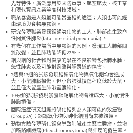
光等特性，廣泛應用於國防軍事、航空航太、核工業
和現代資訊產業等高科技領域。
職業暴露是人類最可能暴露銦的途徑；人類也可能經
由環境與食物暴露銦。
研究發現職業暴露銦錫氧化物的工人，肺部產生致命
性間質性肺炎(fatal interstitial pneumonia) 。
有幾個在工作場所中暴露銦的案例，發現工人肺部間
質改變，並且肺功能降低22 %。
銦與銦的化合物對健康的潛在不良影響包括肺水腫、
急性肺炎以及可能對骨骼與腸胃道的傷害。
2週與13週的試驗發現銦錫氧化物與氧化銦均會造成
大、小鼠肺臟損傷，但小鼠肺臟損傷程度低於大鼠，
並且僅大鼠產生肺泡壁纖維化。
104週的試驗發現暴露銦錫氧化物會造成大、小鼠慢性
肺臟損傷。
國際癌症研究組織將磷化銦列為人類可能的致癌物
(Group 2A)；銦錫氧化物與砷化銦則尚未被歸類。
動物實驗發現磷化銦會導致肺臟產生惡性腫瘤，並增
加嗜鉻細胞瘤(Pheochromocytoma)與肝癌的發生率。