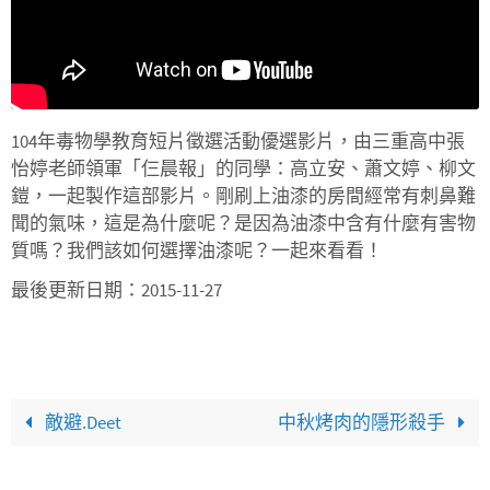
104年毒物學教育短片徵選活動優選影片，由三重高中張
怡婷老師領軍「仨晨報」的同學：高立安、蕭文婷、柳文
鎧，一起製作這部影片。剛刷上油漆的房間經常有刺鼻難
聞的氣味，這是為什麼呢？是因為油漆中含有什麼有害物
質嗎？我們該如何選擇油漆呢？一起來看看！
最後更新日期：2015-11-27
敵避.Deet
中秋烤肉的隱形殺手